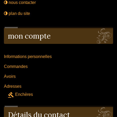
nous contacter
plan du site
mon compte
Informations personnelles
Commandes
Avoirs
Adresses
gavel
Enchères
Détails du contact