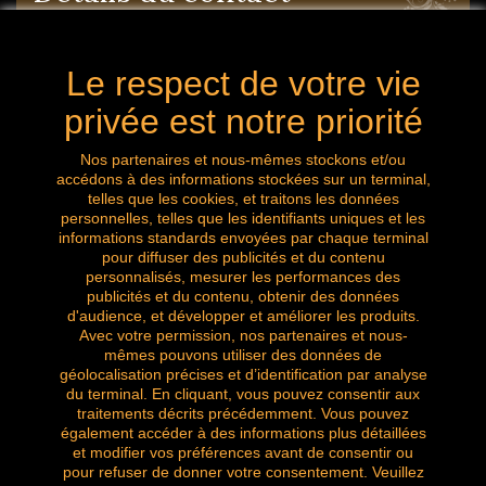
Le respect de votre vie
mon entreprise: 8 Avenue des platanes 4053
Chaudfontaine Belgique
privée est notre priorité
mail:
Nous contacter
Nos partenaires et nous-mêmes stockons et/ou
accédons à des informations stockées sur un terminal,
telles que les cookies, et traitons les données
Appelez-nous maintenant: 0032 (0) 496.288.777
personnelles, telles que les identifiants uniques et les
informations standards envoyées par chaque terminal
pour diffuser des publicités et du contenu
personnalisés, mesurer les performances des
publicités et du contenu, obtenir des données
Suivez nous
d'audience, et développer et améliorer les produits.
Avec votre permission, nos partenaires et nous-
mêmes pouvons utiliser des données de
géolocalisation précises et d’identification par analyse
du terminal. En cliquant, vous pouvez consentir aux
traitements décrits précédemment. Vous pouvez
également accéder à des informations plus détaillées
et modifier vos préférences avant de consentir ou
pour refuser de donner votre consentement. Veuillez