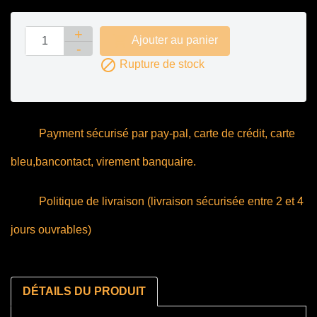

Ajouter au panier

Rupture de stock
Payment sécurisé par pay-pal, carte de crédit, carte
bleu,bancontact, virement banquaire.
Politique de livraison (livraison sécurisée entre 2 et 4
jours ouvrables)
DÉTAILS DU PRODUIT