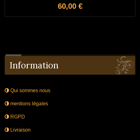
Prix
60,00 €
Information
Qui sommes nous
mentions légales
RGPD
Livraison