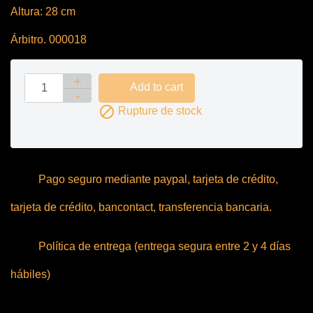
Altura: 28 cm
Árbitro. 000018

Add to cart

Rupture de stock
Pago seguro mediante paypal, tarjeta de crédito,
tarjeta de crédito, bancontact, transferencia bancaria.
Política de entrega (entrega segura entre 2 y 4 días
hábiles)