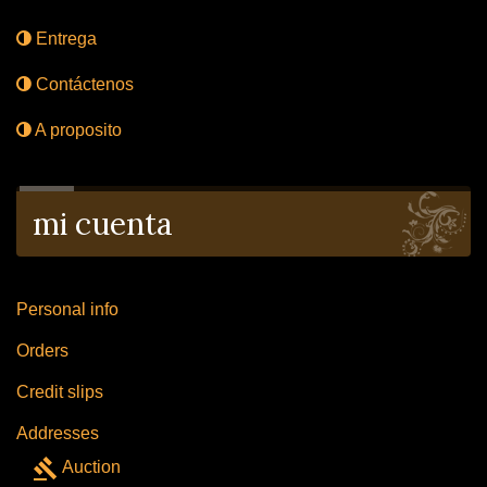
Entrega
Contáctenos
A proposito
mi cuenta
Personal info
Orders
Credit slips
Addresses
gavel
Auction