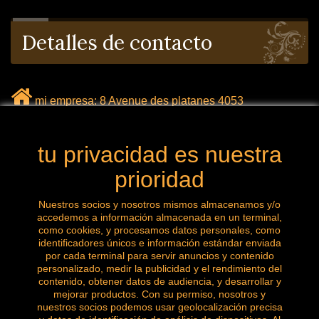
Detalles de contacto
mi empresa: 8 Avenue des platanes 4053
Chaudfontaine Bélgica
tu privacidad es nuestra
mail: labrocanteenligne@outlook.com
prioridad
Llámanos ahora: 0032 (0) 496.288.777
Nuestros socios y nosotros mismos almacenamos y/o
accedemos a información almacenada en un terminal,
como cookies, y procesamos datos personales, como
identificadores únicos e información estándar enviada
Síguenos
por cada terminal para servir anuncios y contenido
personalizado, medir la publicidad y el rendimiento del
contenido, obtener datos de audiencia, y desarrollar y
mejorar productos. Con su permiso, nosotros y
nuestros socios podemos usar geolocalización precisa