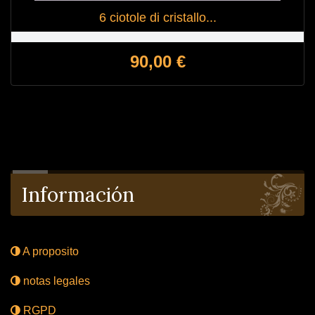
6 ciotole di cristallo...
Price
90,00 €
Información
A proposito
notas legales
RGPD