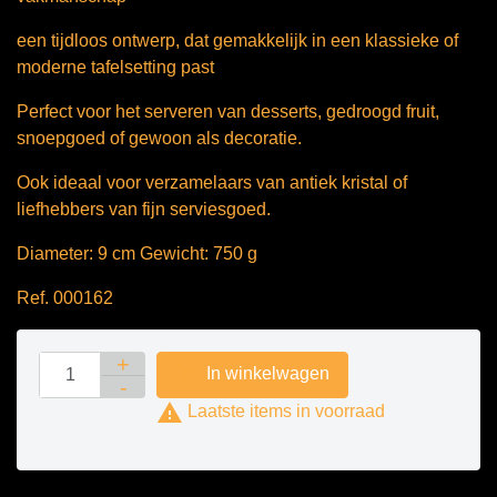
een tijdloos ontwerp, dat gemakkelijk in een klassieke of
moderne tafelsetting past
Perfect voor het serveren van desserts, gedroogd fruit,
snoepgoed of gewoon als decoratie.
Ook ideaal voor verzamelaars van antiek kristal of
liefhebbers van fijn serviesgoed.
Diameter: 9 cm Gewicht: 750 g
Ref. 000162

In winkelwagen

Laatste items in voorraad