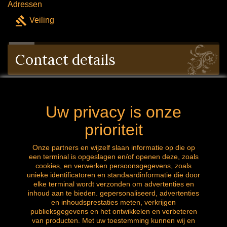
Adressen
gavel
Veiling
Contact details
mijn bedrijf: 8 Avenue des platanes 4053
Uw privacy is onze
Chaudfontaine Belgie
prioriteit
mail: labrocanteenligne@outlook.com
Onze partners en wijzelf slaan informatie op die op
een terminal is opgeslagen en/of openen deze, zoals
Bel ons nu: 0032 (0) 496.288.777
cookies, en verwerken persoonsgegevens, zoals
unieke identificatoren en standaardinformatie die door
elke terminal wordt verzonden om advertenties en
inhoud aan te bieden. gepersonaliseerd, advertenties
en inhoudsprestaties meten, verkrijgen
Volg ons
publieksgegevens en het ontwikkelen en verbeteren
van producten. Met uw toestemming kunnen wij en