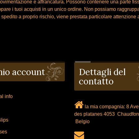
ovimentazione e affrancatura. Possono contenere una parte fiss
ppare i tuoi acquisti in un unico ordine. Non possiamo raggrupp
spedito a proprio rischio, viene prestata particolare attenzione ai
 mio account
Dettagli del
contatto
l info
la mia compagnia: 8 Av
des platanes 4053 Chaudfon
lips
Belgio
ses