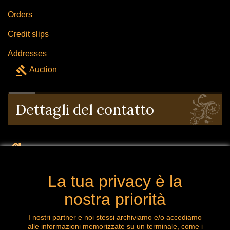
Orders
Credit slips
Addresses
gavel
Auction
Dettagli del contatto
la mia compagnia: 8 Avenue des platanes 4053
Chaudfontaine Belgio
La tua privacy è la
mail: labrocanteenligne@outlook.com
nostra priorità
Chiamaci ora: 0032 (0) 496.288.777
I nostri partner e noi stessi archiviamo e/o accediamo
alle informazioni memorizzate su un terminale, come i