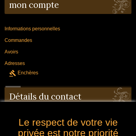
mon compte
Informations personnelles
Commandes
Avoirs
Adresses
gavel
Enchères
Détails du contact
Le respect de votre vie
mon entreprise: 8 Avenue des platanes 4053
Chaudfontaine Belgique
privée est notre priorité