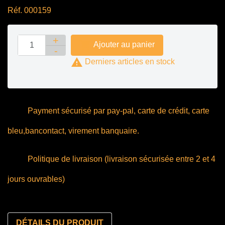
Réf. 000159

Ajouter au panier

Derniers articles en stock
Payment sécurisé par pay-pal, carte de crédit, carte
bleu,bancontact, virement banquaire.
Politique de livraison (livraison sécurisée entre 2 et 4
jours ouvrables)
DÉTAILS DU PRODUIT