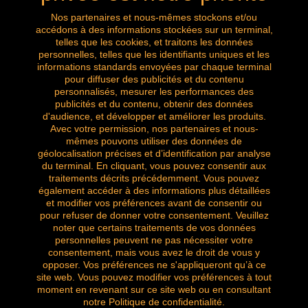
mail:
Nous contacter
Nos partenaires et nous-mêmes stockons et/ou
accédons à des informations stockées sur un terminal,
telles que les cookies, et traitons les données
Appelez-nous maintenant: 0032 (0) 496.288.777
personnelles, telles que les identifiants uniques et les
informations standards envoyées par chaque terminal
pour diffuser des publicités et du contenu
personnalisés, mesurer les performances des
publicités et du contenu, obtenir des données
Suivez nous
d'audience, et développer et améliorer les produits.
Avec votre permission, nos partenaires et nous-
mêmes pouvons utiliser des données de
géolocalisation précises et d’identification par analyse
du terminal. En cliquant, vous pouvez consentir aux
traitements décrits précédemment. Vous pouvez
également accéder à des informations plus détaillées
et modifier vos préférences avant de consentir ou
pour refuser de donner votre consentement. Veuillez
noter que certains traitements de vos données
personnelles peuvent ne pas nécessiter votre
consentement, mais vous avez le droit de vous y
opposer. Vos préférences ne s'appliqueront qu’à ce
site web. Vous pouvez modifier vos préférences à tout
Copyright © of all our images. All rights reserved.
moment en revenant sur ce site web ou en consultant
la brocante amazingshopping
notre Politique de confidentialité.