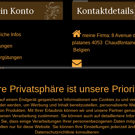
in Konto
Kontaktdetails
iche Infos
meine Firma: 8 Avenue 
platanes 4053 Chaudfontai
lungen
Belgien
rgütungen
en
mail: labrocanteenligne@ou
eigerung
re Privatsphäre ist unsere Priori
Ruf uns jetzt an: 0032 (0)
496.288.777
f auf einem Endgerät gespeicherte Informationen wie Cookies zu und
et werden, um Werbung und Inhalt bereitzustellen, personalisierte We
n Produkten. Mit Ihrer Erlaubnis können wir und unsere Partner genau
nen Verarbeitung zustimmen. Sie können auch auf detailliertere Info
Sie, dass einige Verarbeitungen Ihrer personenbezogenen Daten mögl
lten nur für diese Website. Sie können Ihre Einstellungen jederzeit ä
Datenschutzrichtlinie konsultieren.