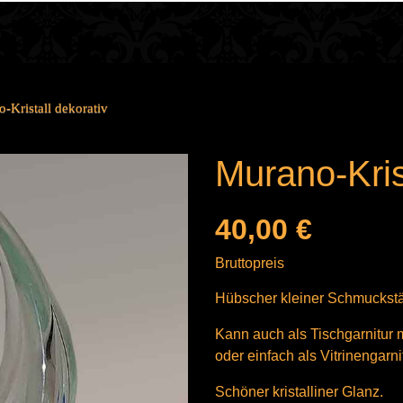
-Kristall dekorativ
Murano-Kris
40,00 €
Bruttopreis
Hübscher kleiner Schmuckstän
Kann auch als Tischgarnitur 
oder einfach als Vitrinengarni
Schöner kristalliner Glanz.