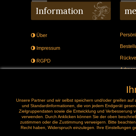
Information
me
Persönl
Über
Bestel
Impressum
Rückve
RGPD
Adress
Lieferung
gavel
Verst
Kontaktiere uns
Ih
Über
Unsere Partner und wir selbst speichern und/oder greifen au
und Standardinformationen, die von jedem Endgerät gesend
Zielgruppendaten sowie die Entwicklung und Verbesserung vo
verwenden. Durch Anklicken können Sie der oben beschriebe
zustimmen oder die Zustimmung verweigern. Bitte beachten 
Recht haben, Widerspruch einzulegen. Ihre Einstellungen ge