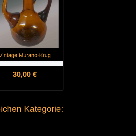
Vintage Murano-Krug
Preis
30,00 €
leichen Kategorie: