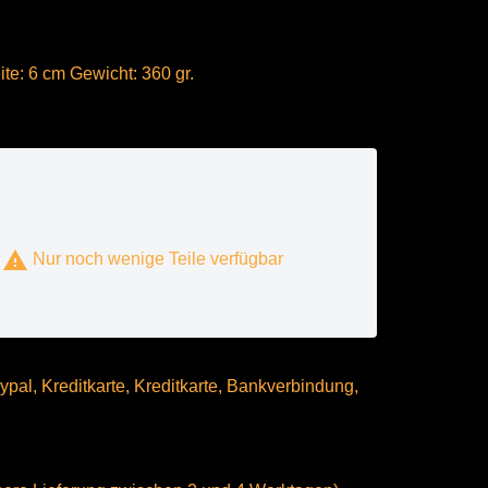
te: 6 cm Gewicht: 360 gr.

Nur noch wenige Teile verfügbar
pal, Kreditkarte, Kreditkarte, Bankverbindung,