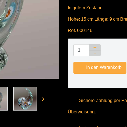
In gutem Zustand.
Höhe: 15 cm Länge: 9 cm Brei
Ref. 000146

In den Warenkorb

Sichere Zahlung per Pay
Überweisung.