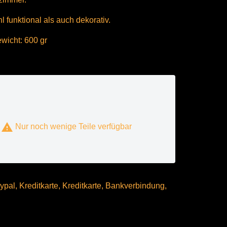
 funktional als auch dekorativ.
wicht: 600 gr

Nur noch wenige Teile verfügbar
pal, Kreditkarte, Kreditkarte, Bankverbindung,