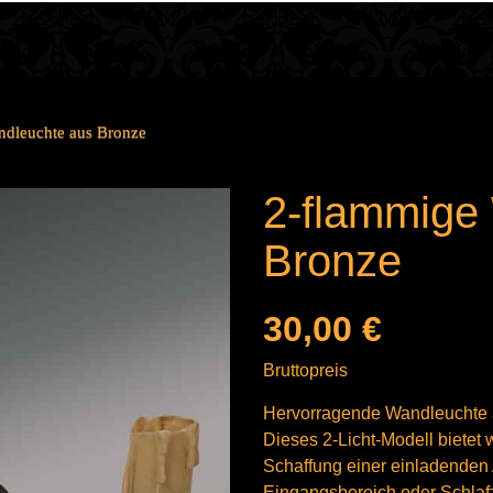
dleuchte aus Bronze
2-flammige
Bronze
30,00 €
Bruttopreis
Hervorragende Wandleuchte au
Dieses 2-Licht-Modell bietet w
Schaffung einer einladende
Eingangsbereich oder Schlaf