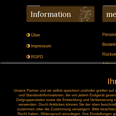
Information
me
Persönl
Über
Bestel
Impressum
Rückve
RGPD
Adress
Lieferung
gavel
Verst
Kontaktiere uns
Ih
Über
Unsere Partner und wir selbst speichern und/oder greifen au
und Standardinformationen, die von jedem Endgerät gesend
Zielgruppendaten sowie die Entwicklung und Verbesserung vo
verwenden. Durch Anklicken können Sie der oben beschriebe
zustimmen oder die Zustimmung verweigern. Bitte beachten 
Recht haben, Widerspruch einzulegen. Ihre Einstellungen ge