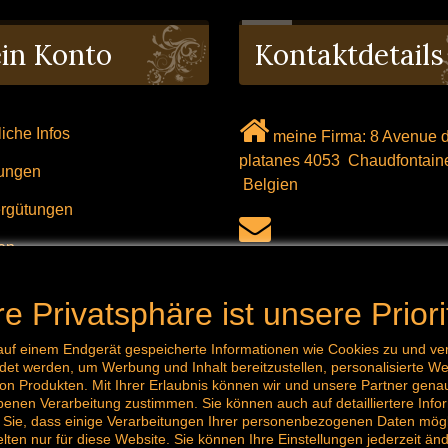
in Konto
Kontaktdetails
iche Infos
meine Firma: 8 Avenue 
platanes 4053 Chaudfontai
lungen
Belgien
rgütungen
en
mail: labrocanteenligne@ou
eigerung
re Privatsphäre ist unsere Priori
Ruf uns jetzt an: 0032 (0)
496.288.777
f auf einem Endgerät gespeicherte Informationen wie Cookies zu und
et werden, um Werbung und Inhalt bereitzustellen, personalisierte We
n Produkten. Mit Ihrer Erlaubnis können wir und unsere Partner genau
nen Verarbeitung zustimmen. Sie können auch auf detailliertere Info
Sie, dass einige Verarbeitungen Ihrer personenbezogenen Daten mögl
lten nur für diese Website. Sie können Ihre Einstellungen jederzeit ä