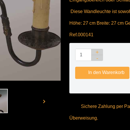
Diese Wandleuchte ist sowohl
Höhe: 27 cm Breite: 27 cm Ge
Ref.000141

In den Warenkorb

Sichere Zahlung per Pay
Überweisung.