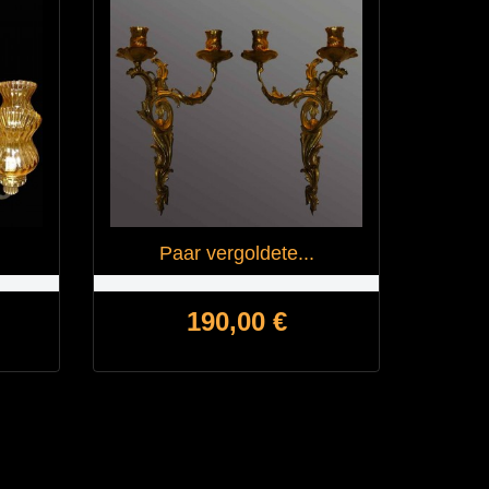
Paar vergoldete...
Bronze
Preis
190,00 €